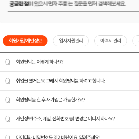
궁금한 점
이 있으시면 자주 묻는 질문을 먼저 검색해보세요.
회원가입/개인정보
입사지원관리
이력서 관리
회원탈퇴는 어떻게 하나요?
회원탈퇴는 로그인 후
취업을 했거든요. 그래서 회원탈퇴를 하려고 합니다.
[PC] 메인홈페이지 > 상단 고객님 성함 > 회원정보관리 > 우측하단에 회원탈퇴
취업을 진심으로 축하드립니다.
[모바일] 메인 > 개인 홈 > 고객님 성함 클릭 > 하단 회원탈퇴 > 하단 탈퇴하기
회원탈퇴를 한 후 재가입은 가능한가요?
(진행중 2단계인증 화면이 보이신다면 인증 진행하시면 회원정보관리 페이지로
회원탈퇴를 하시려면 로그인 후 하단의
회원탈퇴 버튼
을 클릭하여 신청해 주시
네, 가능합니다. 다만
탈퇴일로부터 60일이 지난 후
에 다시 가입하실 수 있습니
단. 소셜회원(PAYCO, 카카오톡, 네이버, 구글 등)의 경우 인크루트 탈퇴 시 동
개인정보(주소, 메일, 전화번호 등) 변경은 어디서 하나요?
한 가지 꼭 알아두실 점은,
재가입을 하셔도 이전 계정의 정보는 복구되지 않습
등록한 회원 정보 및 이력서, 입사지원 기록, 면접 요청 등 데이터와 쪽지의 기
탈퇴 전 꼭 확인하세요
인크루트 계정을 통한 서비스를 일체 사용할 수 없습니다.
로그인 후 회원정보관리에서 변경하거나, 이력서 수정 페이지에서 변경할 수 
탈퇴 전 유의사항을 반드시 읽어보신 후 탈퇴하기 버튼을 클릭해 주세요.
등록한 이력서가 삭제되며, 이미 지원한 기업의 입사지원서 목록에서도 함께 
따라서 인크루트에서 탈퇴하지 않고 일시적으로 서비스 이용을 중단하고 회원 
아이디와 비밀번호를 잊어버렸어요...알려주세요!