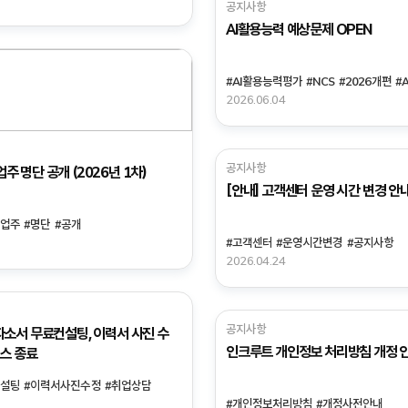
공지사항
AI활용능력 예상문제 OPEN
#AI활용능력평가
#NCS
#2026개편
#
2026.06.04
공지사항
주 명단 공개 (2026년 1차)
[안내] 고객센터 운영 시간 변경 안
사업주
#명단
#공개
#고객센터
#운영시간변경
#공지사항
2026.04.24
공지사항
자소서 무료컨설팅, 이력서 사진 수
인크루트 개인정보 처리방침 개정 
비스 종료
컨설팅
#이력서사진수정
#취업상담
담
#개인정보처리방침
#개정사전안내