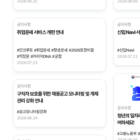
2026.06.25
2026.08.06
공지사항
공지사항
취업운세 서비스 개편 안내
신입 Navi
#인크루트
#취업운세
#평생운세
#2026토정비결
#신입Navi
#직장운
#커리어DNA
#궁합
2026.07.21
2026.07.23
공지사항
구직자 보호를 위한 채용공고 모니터링 및 게재
관리 강화 안내
공지사항
#공고모니터링강화
청년의 일자리
2026.06.24
여하세요!
#고용노동부
2026.06.05