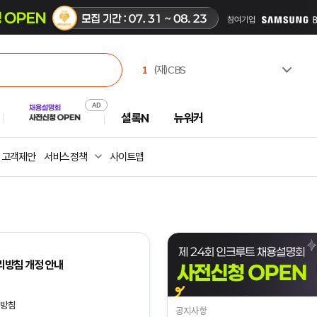
1
(재)CBS
2
한국고용노동교육원
3
유한킴벌리(주)
셜록N
뉴워커
4
한국부동산원
5
한국수력원자력(주)
6
주식회사 캠코에프엠씨
고객제안
서비스 정책
사이트맵
7
서일대학교
8
극지연구소
9
중앙대학교
10
광주과학기술원
리방침 개정 안내
리방침
공지사항