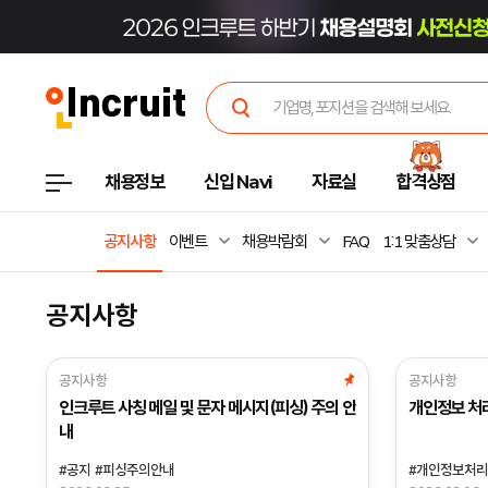
채용정보
신입 Navi
자료실
합격상점
공지사항
이벤트
채용박람회
FAQ
1:1 맞춤상담
공지사항
공지사항
공지사항
인크루트 사칭 메일 및 문자 메시지(피싱) 주의 안
개인정보 처
내
#공지
#피싱주의안내
#개인정보처